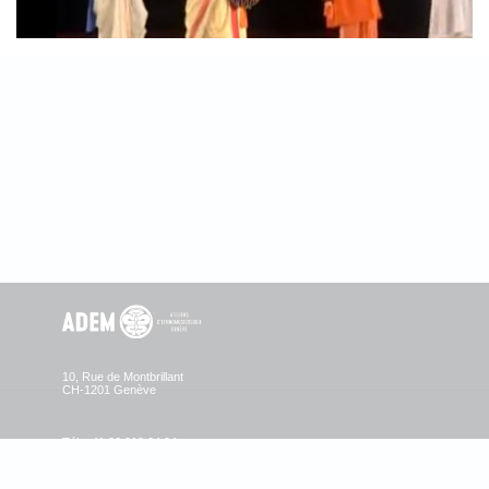
10, Rue de Montbrillant
CH-1201 Genève
Tél. +41 22 919 04 94
Fax +41 22 919 04 95