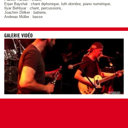
Erjan Bayshal : chant diphonique, luth
dombra
, piano numérique,
Ilyar Behtiyar : chant, percussions,
Joachim Dölker : batterie,
Andreas Müller : basse