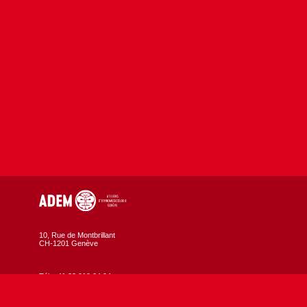
10, Rue de Montbrillant
CH-1201 Genève
Tél. +41 22 919 04 94
Fax +41 22 919 04 95