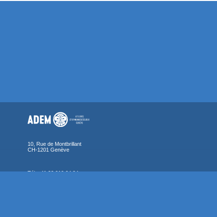
10, Rue de Montbrillant
CH-1201 Genève
Tél. +41 22 919 04 94
Fax +41 22 919 04 95
Contactez-nous
Afficher le plan