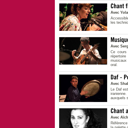
Avec Yol
Accessibl
les techn
Avec Serg
Ce cours 
répertoir
musicaux s
oral.
Avec Sha
Le Daf es
iranienne.
auxquels s
Avec Aïc
Référence
la palette