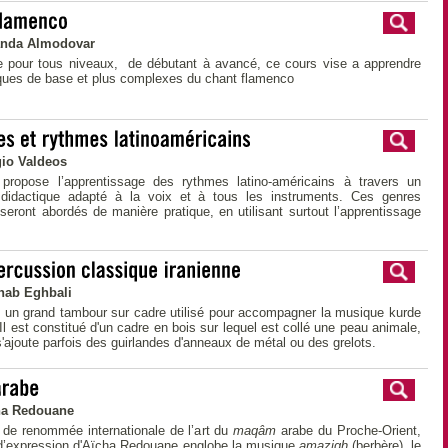
anda Almodovar
e pour tous niveaux, de débutant à avancé, ce cours vise a apprendre
iques de base et plus complexes du chant flamenco
io Valdeos
propose l’apprentissage des rythmes latino-américains à travers un
e didactique adapté à la voix et à tous les instruments. Ces genres
eront abordés de manière pratique, en utilisant surtout l’apprentissage
hab Eghbali
t un grand tambour sur cadre utilisé pour accompagner la musique kurde
 Il est constitué d'un cadre en bois sur lequel est collé une peau animale,
'ajoute parfois des guirlandes d'anneaux de métal ou des grelots.
ha Redouane
 de renommée internationale de l’art du
maqâm
arabe du Proche-Orient,
 d’expression d'Aïcha Redouane englobe la musique
amazigh
(berbère), le