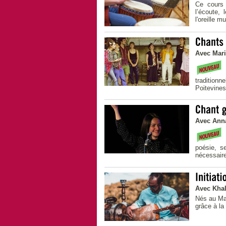
Ce cours 
l’écoute,
l'oreille 
Avec Mari
C
tradition
Poitevine
Avec Ann
D
poésie, s
nécessaire 
Avec Khal
Nés au Mag
grâce à la