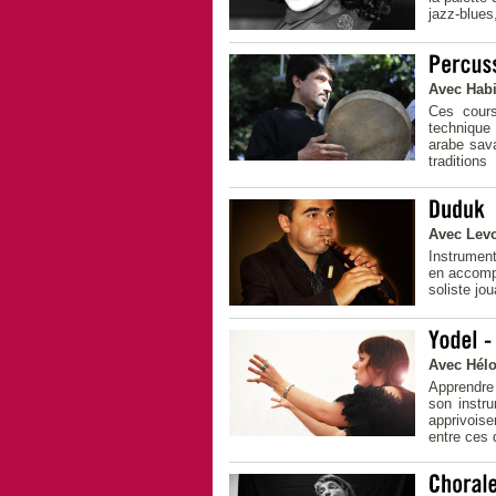
jazz-blues
Avec Hab
Ces cours
technique 
arabe sava
traditions
Avec Lev
Instrument
en accompa
soliste jo
Avec Hélo
Apprendre 
son instru
apprivoise
entre ces 