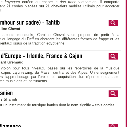
 le
kayagum
coréen ou encore le
dàn tranh
vietnamien. Il comporte
ent 21 cordes placées sur 21 chevalets mobiles utilisés pour accorder
t.
line Chevat
 ateliers mensuels, Caroline Chevat vous propose de partir à la
 du langage du Daff en abordant les différentes formes de frappe et les
ientaux issus de la tradition égyptienne.
nard Gremaud
violon pour tous niveaux, basés sur les répertoires de la musique
e, cajun, cajun-swing, du Massif central et des Alpes. Un enseignement
rs l'apprentissage par l'oreille et l'acquisition d'un répertoire praticable
res musiciens et instruments.
s Shahidi
st un instrument de musique iranien dont le nom signifie « trois cordes.