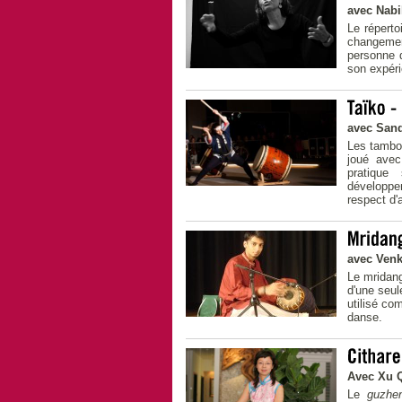
avec Nab
Le réperto
changemen
personne d
son expér
avec Sand
Les tambou
joué avec
pratique
développem
respect d'a
avec Venk
Le mridang
d'une seul
utilisé co
danse.
Avec Xu 
Le
guzhe