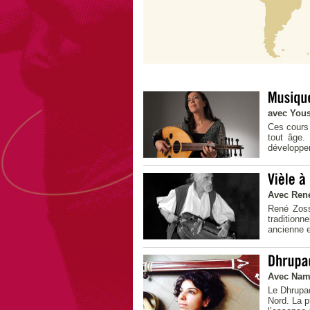
avec You
Ces cours 
tout âge.
développer
Avec Ren
René Zosso
traditionn
ancienne et
Avec Nam
Le Dhrupad
Nord. La p