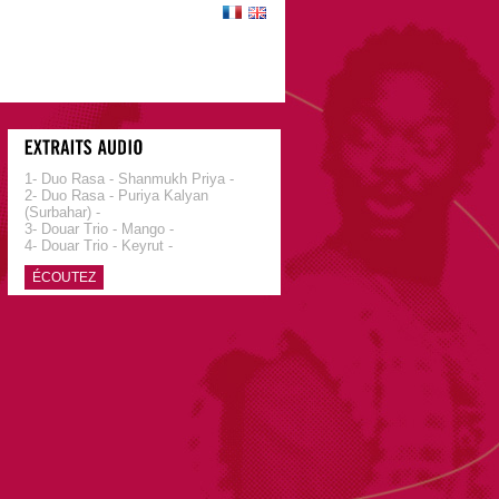
1- Duo Rasa - Shanmukh Priya -
2- Duo Rasa - Puriya Kalyan
(Surbahar) -
3- Douar Trio - Mango -
4- Douar Trio - Keyrut -
ÉCOUTEZ