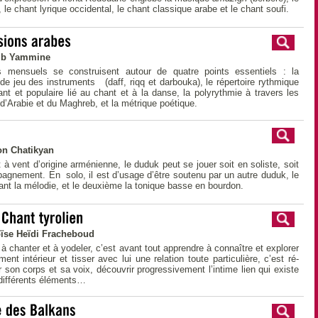
, le chant lyrique occidental, le chant classique arabe et le chant soufi.
ib Yammine
 mensuels se construisent autour de quatre points essentiels : la
de jeu des instruments (daff, riqq et darbouka), le répertoire rythmique
nt et populaire lié au chant et à la danse, la polyrythmie à travers les
 d’Arabie et du Maghreb, et la métrique poétique.
on Chatikyan
 à vent d’origine arménienne, le duduk peut se jouer soit en soliste, soit
gnement. En solo, il est d’usage d’être soutenu par un autre duduk, le
uant la mélodie, et le deuxième la tonique basse en bourdon.
ïse Heïdi Fracheboud
à chanter et à yodeler, c’est avant tout apprendre à connaître et explorer
ment intérieur et tisser avec lui une relation toute particulière, c’est ré-
r son corps et sa voix, découvrir progressivement l’intime lien qui existe
différents éléments…