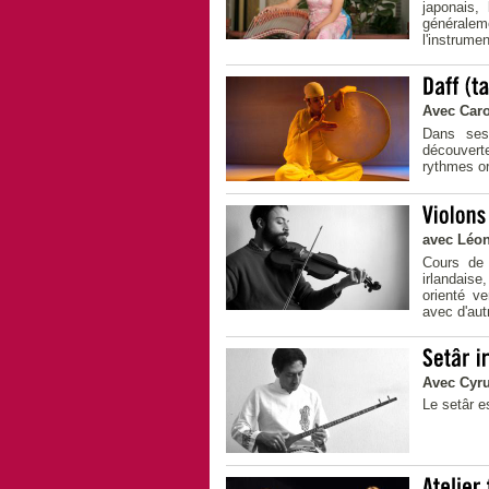
japonais,
généralem
l'instrumen
Avec Caro
Dans ses
découverte
rythmes or
avec Léo
Cours de 
irlandais
orienté ve
avec d'aut
Avec Cyru
Le setâr e