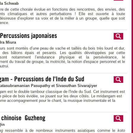
ila Schwab
ire de cette chorale évolue en fonctions des rencontres, des envies, des
ts climatiques et autres perturbations ! Elle est ouverte à toute
ésireuse d’explorer sa voix et de la mêler à un groupe, quelle que soit
ience.
ra Miura
rs sont montés d’une peau de vache et taillés du bois très lourd et dur,
 des bâtons épais et pesants. Les qualités développées par cette
 sont notamment l’endurance physique et la persévérance, le
ent du travail de groupe, la motricité, la notion d'espace personnel et le
utrui.
atasubramanian Pasupathy et Sivasuthan Sivarajiyer
am est le double tambour classique de l'Inde du Sud. Cet instrument est
e pièce de bois évidée, se jouant sur les deux côtés. Le mridangam est
mme accompagnement pour le chant, la musique instrumentale et la
Qin
ng
ressemble à de nombreux instruments asiatiques comme le
koto