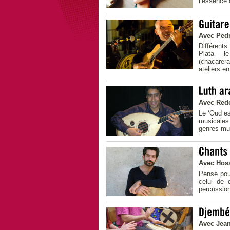
l’essence
Avec Pedr
Différent
Plata – le
(chacarer
ateliers e
Avec Red
Le ‘Oud es
musicales 
genres mu
Avec Hos
Pensé pour
celui de 
percussion
Avec Jea