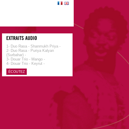
1- Duo Rasa - Shanmukh Priya -
2- Duo Rasa - Puriya Kalyan
(Surbahar) -
3- Douar Trio - Mango -
4- Douar Trio - Keyrut -
ÉCOUTEZ