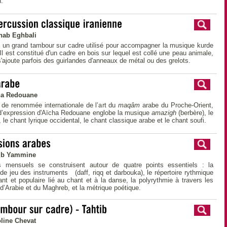
.
hab Eghbali
t un grand tambour sur cadre utilisé pour accompagner la musique kurde
 Il est constitué d'un cadre en bois sur lequel est collé une peau animale,
'ajoute parfois des guirlandes d'anneaux de métal ou des grelots.
ha Redouane
 de renommée internationale de l’art du
maqâm
arabe du Proche-Orient,
 d’expression d'Aïcha Redouane englobe la musique
amazigh
(berbère), le
, le chant lyrique occidental, le chant classique arabe et le chant soufi.
ib Yammine
 mensuels se construisent autour de quatre points essentiels : la
de jeu des instruments (daff, riqq et darbouka), le répertoire rythmique
nt et populaire lié au chant et à la danse, la polyrythmie à travers les
 d’Arabie et du Maghreb, et la métrique poétique.
line Chevat