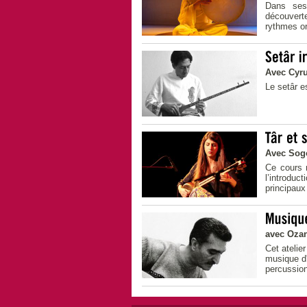
Dans ses
découverte
rythmes or
Avec Cyru
Le setâr e
Avec Sogo
Ce cours 
l’introdu
principaux 
avec Oza
Cet atelie
musique d'
percussion