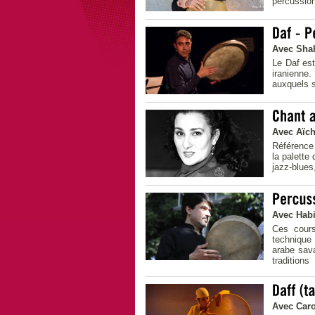
percussion
Avec Sha
Le Daf es
iranienne.
auxquels s
Avec Aïc
Référence
la palette
jazz-blues
Avec Hab
Ces cours
technique 
arabe sava
traditions
Avec Caro