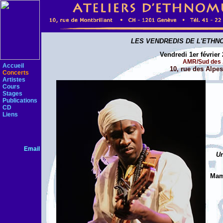
LES VENDREDIS DE L'ETHN
Vendredi 1er février
AMR/Sud des 
Accueil
10, rue des Alpe
Concerts
Artistes
Cours
Stages
Publications
CD
Liens
Email
Un
Mama