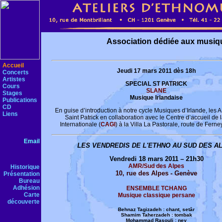
Association dédiée aux musiq
Accueil
Jeudi 17 mars 2011 dès 18h
Concerts
Artistes
SPECIAL ST PATRICK
Cours
SLANE
Stages
Musique Irlandaise
Publications
CD
En guise d’introduction à notre cycle Musiques d’Irlande, les 
Liens
Saint Patrick en collaboration avec le Centre d’accueil de
Internationale (
CAGI
) à la Villa La Pastorale, route de Fern
Email
LES VENDREDIS DE L'ETHNO AU SUD DES A
Vendredi 18 mars 2011 – 21h30
AMR/Sud des Alpes
Historique
10, rue des Alpes - Genève
Présentation
Bureau
Adhésion
ENSEMBLE TCHANG
Carte
Musique classique persane
découverte
Behnaz Tagizadeh : chant, setâr
Shamim Taherzadeh : tombak
Mohammad Rasouli : ney