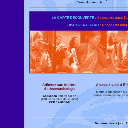
Ramin Azimian : târ
LA CARTE DECOUVERTE
: 4 concerts dans l'a
DISCOVERY CARD
: 4 concerts over 
Adhérez aux Ateliers
Abonnez-vous à Et
d'ethnomusicologie
(Lettre d'information sur
musiques du monde en r
Cotisation :
50 frs par an
(100 frs membre de soutien)
CCP 12-6003-0
Dernière mise à jour : 2