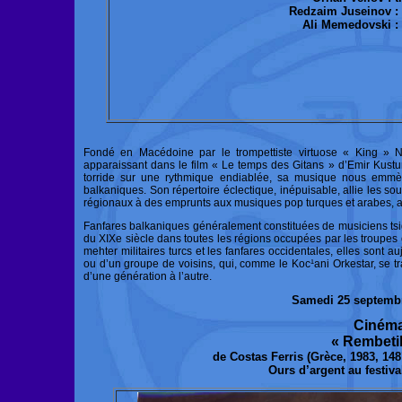
Redzaim Juseinov :
Ali Memedovski :
Fondé en Macédoine par le trompettiste virtuose « King » Naa
apparaissant dans le film « Le temps des Gitans » d’Emir Kustur
torride sur une rythmique endiablée, sa musique nous emmène
balkaniques. Son répertoire éclectique, inépuisable, allie les sour
régionaux à des emprunts aux musiques pop turques et arabes, au
Fanfares balkaniques généralement constituées de musiciens tsiga
du XIXe siècle dans toutes les régions occupées par les troupes 
mehter militaires turcs et les fanfares occidentales, elles sont
ou d’un groupe de voisins, qui, comme le Koc¹ani Orkestar, se tra
d’une génération à l’autre.
Samedi 25 septembr
Ciném
« Rembeti
de Costas Ferris (Grèce, 1983, 148’
Ours d’argent au festiva