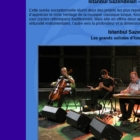
Istanbul Sazendelari 
Cette soirée exceptionnelle réunit deux des projets les plus repré
d’apprécier le riche héritage de la musique classique turque, fon
usul
(cycles rythmiques) traditionnels. Mais elle en offrira deux a
virtuosité instrumentales, l’autre vers la profondeur et la dimension 
Istanbul Saze
Les grands solistes d’Ist