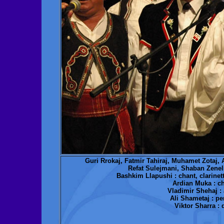
Guri Rrokaj, Fatmir Tahiraj, Muhamet Zotaj, 
Refat Sulejmani, Shaban Zeneli 
Bashkim Llapushi : chant, clarinet
Ardian Muka : ch
Vladimir Shehaj :
Ali Shametaj : p
Viktor Sharra : 