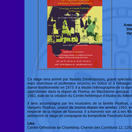
Anto
Dim
Van
Ce stage sera animé par Vassilis Dimitropoulos, grand spéciali
mais chercheur et professeur reconnu en Grèce et à l'étranger
danse traditionnelle en 1973. Il a étudié l'ethnographie de la da
approfondie dans la région de Florina, en Macédoine grecque. 
1982, date de la création du Centre hellénique d’études du folklore
Il sera accompagné par les musiciens de la famille Psathas,
Vangelis Psathas, joueur de zourna depuis les années 1950, en 
respecté de la région de Naoussa. Il a transmis son art à ses fils A
animeront ce stage en compagnie du trompettiste Paschalis Karv
Lieu
Centre Orthodoxe de Chambésy, Chemin des Cornillons 12, 12