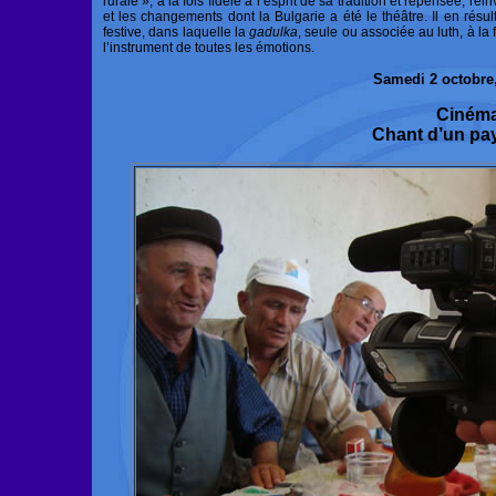
rurale », à la fois fidèle à l’esprit de sa tradition et repensée, r
et les changements dont la Bulgarie a été le théâtre. Il en résu
festive, dans laquelle la
gadulka
, seule ou associée au luth, à l
l’instrument de toutes les émotions.
Samedi 2 octobre
Ciném
Chant d’un pa