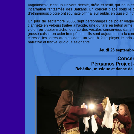
Vagalatschk, c’est un univers décalé, drôle et festif, qui nous 
incarnation fantasmée des Balkans. Un concert placé sous le d
d’ethnomusicologie ont souhaité offrir à leur public en guise d’int
Un jour de septembre 2005, sept personnages de polar vlagach
clarinette en velours traitée à l’acide, une guitare en béton arm
violon en papier-mâché, des cordes vocales conservées dans l’
grosse caisse en acier trempé, etc... Ils sont aujourd’hui à la 
caresse les terres arables dans un vent à faire ployer le bri
narrative et festive, quoique saignante
Jeudi 23 septembr
Concer
Pérgamos Project
Rebétiko, musique et danse de 