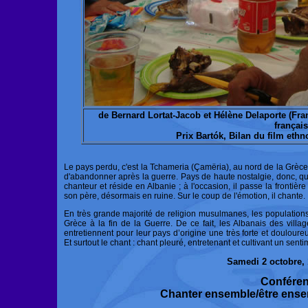
de Bernard Lortat-Jacob et Hélène Delaporte (Franc
français
Prix Bartók, Bilan du film ethn
Le pays perdu, c'est la Tchameria (Çamëria), au nord de la Grèce
d'abandonner après la guerre. Pays de haute nostalgie, donc, que 
chanteur et réside en Albanie ; à l'occasion, il passe la frontièr
son père, désormais en ruine. Sur le coup de l'émotion, il chante.
En très grande majorité de religion musulmanes, les populations
Grèce à la fin de la Guerre. De ce fait, les Albanais des villag
entretiennent pour leur pays d’origine une très forte et douloure
Et surtout le chant : chant pleuré, entretenant et cultivant un sen
Samedi 2 octobre,
Confére
Chanter ensemble/être ense