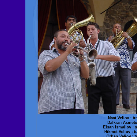
Naat Veliov : t
Dalkran Asmeto
Elsan Ismailov :
Hikmet Veliov : 
Orhan Veliov : 