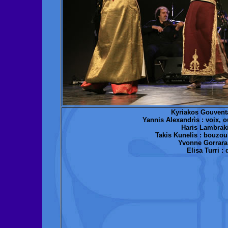
Kyriakos Gouventa
Yannis Alexandrìs : voix, o
Haris Lambraki
Takis Kunelis : bouzou
Yvonne Gorrara
Elisa Turri :