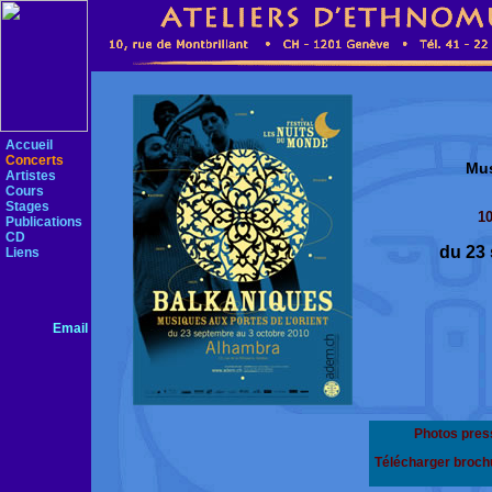
Accueil
Concerts
Mus
Artistes
Cours
Stages
10
Publications
CD
du 23
Liens
Email
Photos pres
Télécharger broch