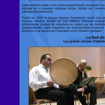
Cette première partie d’une soirée exceptionnelle consacrée à la 
héritage de la musique classique turque, fondée sur l’unive
rythmiques) traditionnels.
Fondé en 1999, le groupe Istanbul Sazendelari réunit cinq des
musique créative, fondée sur une tradition classique exigea
compositions, puisées au répertoire ou créées par les membre
époustouflantes, dans lesquelles les instrumentistes rivalisent d
demeure ici au service de l’inspiration et de l’émotion partagée.
La Nuit du
Les grands solistes d’Istanb