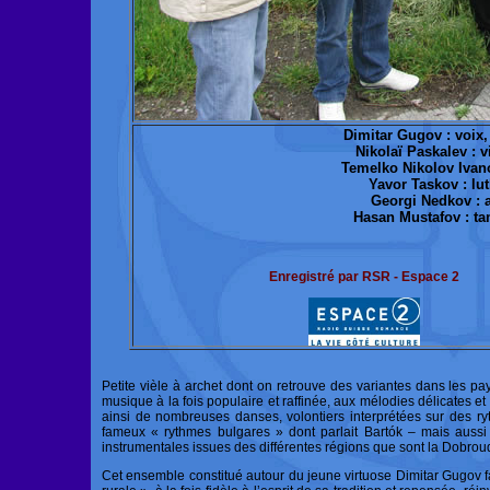
Dimitar Gugov : voix,
Nikolaï Paskalev : v
Temelko Nikolov Ivanov
Yavor Taskov : lu
Georgi Nedkov : 
Hasan Mustafov : t
Enregistré par RSR - Espace 2
Petite vièle à archet dont on retrouve des variantes dans les pa
musique à la fois populaire et raffinée, aux mélodies délicates et
ainsi de nombreuses danses, volontiers interprétées sur des 
fameux « rythmes bulgares » dont parlait Bartók – mais aussi
instrumentales issues des différentes régions que sont la Dobro
Cet ensemble constitué autour du jeune virtuose Dimitar Gugov f