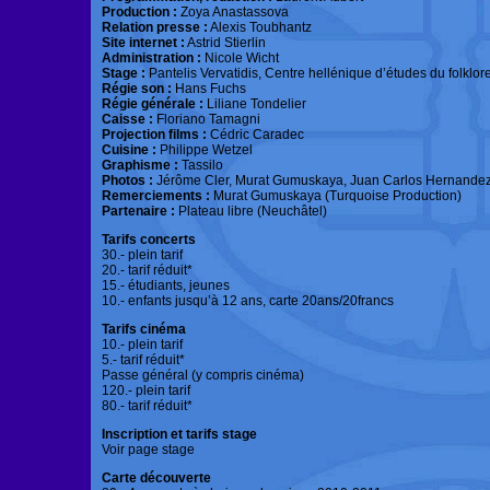
Production :
Zoya Anastassova
Relation presse :
Alexis Toubhantz
Site internet :
Astrid Stierlin
Administration :
Nicole Wicht
Stage :
Pantelis Vervatidis, Centre hellénique d’études du folklo
Régie son :
Hans Fuchs
Régie générale :
Liliane Tondelier
Caisse :
Floriano Tamagni
Projection films :
Cédric Caradec
Cuisine :
Philippe Wetzel
Graphisme :
Tassilo
Photos :
Jérôme Cler, Murat Gumuskaya, Juan Carlos Hernandez, Ta
Remerciements :
Murat Gumuskaya (Turquoise Production)
Partenaire :
Plateau libre (Neuchâtel)
Tarifs concerts
30.- plein tarif
20.- tarif réduit*
15.- étudiants, jeunes
10.- enfants jusqu’à 12 ans, carte 20ans/20francs
Tarifs cinéma
10.- plein tarif
5.- tarif réduit*
Passe général (y compris cinéma)
120.- plein tarif
80.- tarif réduit*
Inscription et tarifs stage
Voir page stage
Carte découverte