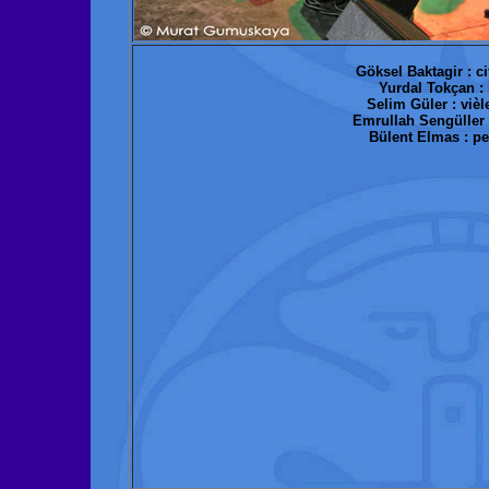
Göksel Baktagir : c
Yurdal Tokçan :
Selim Güler : viè
Emrullah Sengüller 
Bülent Elmas : p