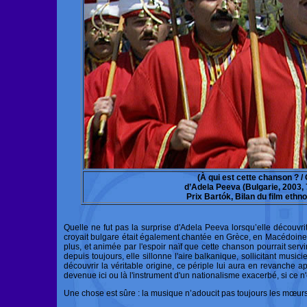
(À qui est cette chanson ? / 
d’Adela Peeva (Bulgarie, 2003, 7
Prix Bartók, Bilan du film ethn
Quelle ne fut pas la surprise d'Adela Peeva lorsqu’elle découvri
croyait bulgare était également chantée en Grèce, en Macédoine,
plus, et animée par l'espoir naïf que cette chanson pourrait servi
depuis toujours, elle sillonne l'aire balkanique, sollicitant musi
découvrir la véritable origine, ce périple lui aura en revanche 
devenue ici ou là l'instrument d'un nationalisme exacerbé, si ce n'
Une chose est sûre : la musique n’adoucit pas toujours les mœurs