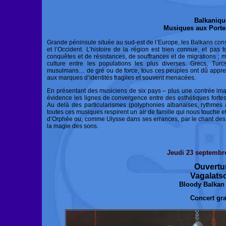
Balkaniqu
Musiques aux Portes
Grande péninsule située au sud-est de l’Europe, les Balkans const
et l’Occident. L’histoire de la région est bien connue, et pas 
conquêtes et de résistances, de souffrances et de migrations ; m
culture entre les populations les plus diverses. Grecs, Turc
musulmans… de gré ou de force, tous ces peuples ont dû appren
aux marques d’identités fragiles et souvent menacées.
En présentant des musiciens de six pays – plus une contrée ima
évidence les lignes de convergence entre des esthétiques forte
Au delà des particularismes (polyphonies albanaises, rythmes
toutes ces musiques respirent un air de famille qui nous touche e
d’Orphée ou, comme Ulysse dans ses errances, par le chant des 
la magie des sons.
Jeudi 23 septembr
Ouvertu
Vagalats
Bloody Balkan 
Concert gra