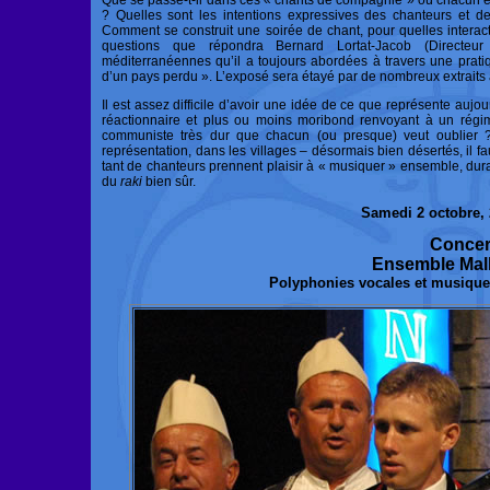
Que se passe-t-il dans ces « chants de compagnie » où chacun e
? Quelles sont les intentions expressives des chanteurs et 
Comment se construit une soirée de chant, pour quelles interacti
questions que répondra Bernard Lortat-Jacob (Directeu
méditerranéennes qu’il a toujours abordées à travers une prati
d’un pays perdu ». L’exposé sera étayé par de nombreux extraits 
Il est assez difficile d’avoir une idée de ce que représente aujo
réactionnaire et plus ou moins moribond renvoyant à un régime t
communiste très dur que chacun (ou presque) veut oublier 
représentation, dans les villages – désormais bien désertés, il fa
tant de chanteurs prennent plaisir à « musiquer » ensemble, dura
du
raki
bien sûr.
Samedi 2 octobre,
Concer
Ensemble Mall
Polyphonies vocales et musique