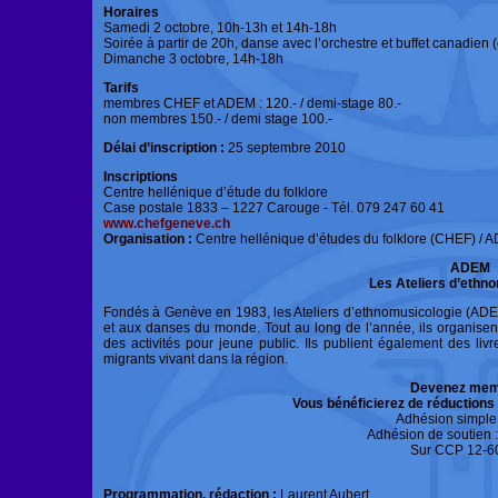
Horaires
Samedi 2 octobre, 10h-13h et 14h-18h
Soirée à partir de 20h, danse avec l’orchestre et buffet canadien (
Dimanche 3 octobre, 14h-18h
Tarifs
membres CHEF et ADEM : 120.- / demi-stage 80.-
non membres 150.- / demi stage 100.-
Délai d’inscription :
25 septembre 2010
Inscriptions
Centre hellénique d’étude du folklore
Case postale 1833 – 1227 Carouge - Tél. 079 247 60 41
www.chefgeneve.ch
Organisation :
Centre hellénique d’études du folklore (CHEF) /
ADEM
Les Ateliers d’ethn
Fondés à Genève en 1983, les Ateliers d’ethnomusicologie (ADE
et aux danses du monde. Tout au long de l’année, ils organisent 
des activités pour jeune public. Ils publient également des li
migrants vivant dans la région.
Devenez me
Vous bénéficierez de réductions
Adhésion simple :
Adhésion de soutien :
Sur CCP 12-6
Programmation, rédaction :
Laurent Aubert