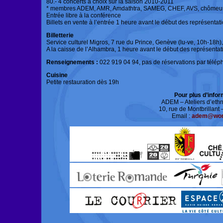
80.- 4 concerts à choix sur la saison 2010-2011
* membres ADEM, AMR, Amdathtra, SAMEG, CHEF, AVS, chômeu
Entrée libre à la conférence
Billets en vente à l’entrée 1 heure avant le début des représentat
Billetterie
Service culturel Migros, 7 rue du Prince, Genève (lu-ve, 10h-18h)
A la caisse de l’Alhambra, 1 heure avant le début des représentat
Renseignements :
022 919 04 94, pas de réservations par télé
Cuisine
Petite restauration dès 19h
Pour plus d’infor
ADEM – Ateliers d’eth
10, rue de Montbrillan
Email :
adem@wor