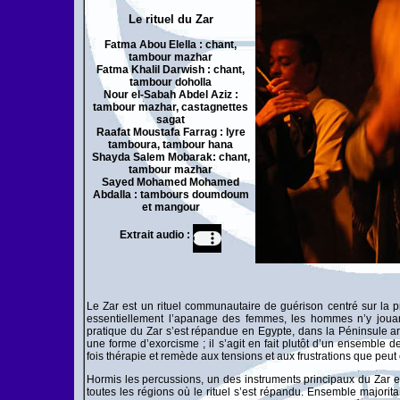
Le rituel du Zar
Fatma Abou Elella : chant,
tambour mazhar
Fatma Khalil Darwish : chant,
tambour doholla
Nour el-Sabah Abdel Aziz :
tambour mazhar, castagnettes
sagat
Raafat Moustafa Farrag : lyre
tamboura, tambour hana
Shayda Salem Mobarak: chant,
tambour mazhar
Sayed Mohamed Mohamed
Abdalla : tambours doumdoum
et mangour
Extrait audio :
Le Zar est un rituel communautaire de guérison centré sur la pr
essentiellement l’apanage des femmes, les hommes n’y jouant 
pratique du Zar s’est répandue en Egypte, dans la Péninsule ar
une forme d’exorcisme ; il s’agit en fait plutôt d’un ensemble d
fois thérapie et remède aux tensions et aux frustrations que peu
Hormis les percussions, un des instruments principaux du Zar e
toutes les régions où le rituel s’est répandu. Ensemble majorit