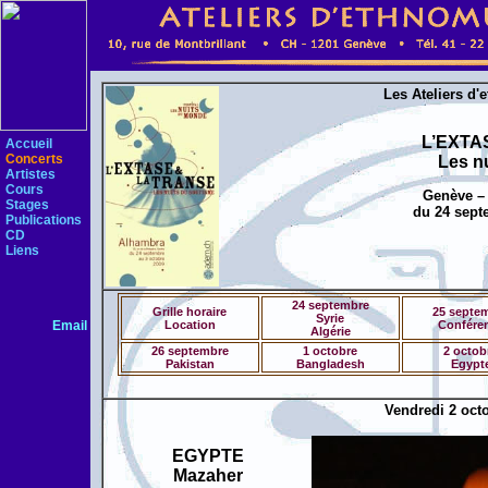
Les Ateliers d
L’EXTA
Accueil
Concerts
Les n
Artistes
Cours
Genève – 
Stages
du 24 sept
Publications
CD
Liens
24 septembre
Grille horaire
25 septe
Syrie
Email
Location
Confére
Algérie
26 septembre
1 octobre
2 octob
Pakistan
Bangladesh
Egypt
Vendredi 2 oct
EGYPTE
Mazaher